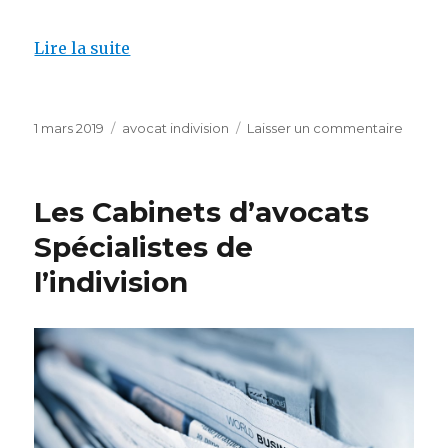
Lire la suite
Publié
Catégories
sur
1 mars 2019
avocat indivision
Laisser un commentaire
le
Les
Avocat
Spécia
Les Cabinets d’avocats
de
l’indivi
Spécialistes de
l’indivision