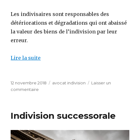
Les indivisaires sont responsables des
détériorations et dégradations qui ont abaissé
la valeur des biens de l’indivision par leur
erreur.
Lire la suite
Publié
Catégories
12 novembre 2018
avocat indivision
Laisser un
le
sur
commentaire
Indivision
successorale
Indivision successorale