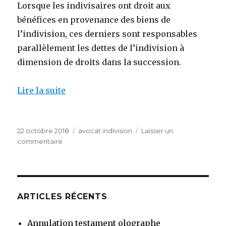
Lorsque les indivisaires ont droit aux
bénéfices en provenance des biens de
l’indivision, ces derniers sont responsables
parallèlement les dettes de l’indivision à
dimension de droits dans la succession.
Lire la suite
Publié
Catégories
22 octobre 2018
avocat indivision
Laisser un
le
sur
commentaire
Indivision
successorale
ARTICLES RÉCENTS
Annulation testament olographe