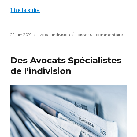
Lire la suite
Publié
Catégories
sur
22 juin 2019
avocat indivision
Laisser un commentaire
le
avocat
spécial
sortir
Des Avocats Spécialistes
indivis
de l’indivision