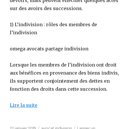
devoirs, mais peuvent effectuer quelques actes
sur des avoirs des successions.
1) L’indivision : rôles des membres de
l’indivision
omega avocats partage indivision
Lorsque les membres de l’indivision ont droit
aux bénéfices en provenance des biens indivis,
ils supportent conjointement des dettes en
fonction des droits dans cette succession.
Lire la suite
Publié
Catégories
22 janvier 2019
avocat indivision
Laisser un