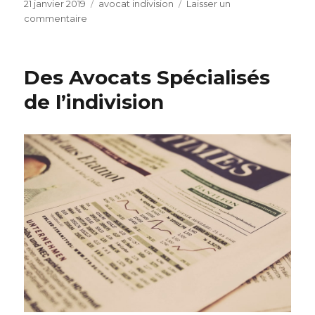
Publié
Catégories
21 janvier 2019
avocat indivision
Laisser un
le
sur
commentaire
Ces
Cabinets
d’avocats
Des Avocats Spécialisés
Spécialistes
de
de l’indivision
l’indivision