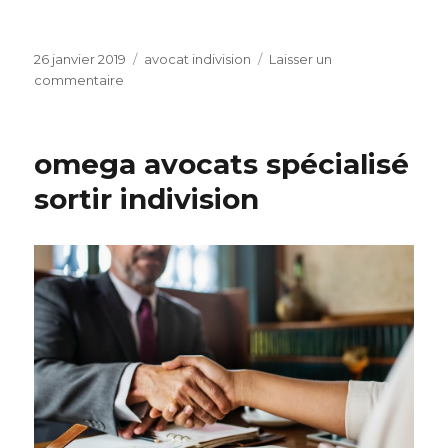
Publié
Catégories
26 janvier 2019
avocat indivision
Laisser un
le
sur
commentaire
Les
Cabinets
d’avocats
omega avocats spécialisé
Spécialistes
de
sortir indivision
l’indivision