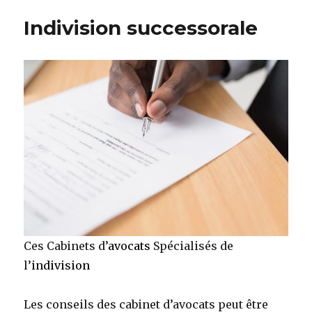
sortir
Indivision successorale
indivision
Ces Cabinets d’
avocats
Spécialisés de
l’
indivision
Les conseils des cabinet d’avocats peut être