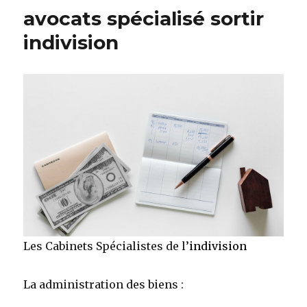
Spécialisés
avocats spécialisé sortir
de
l’indivision
indivision
Les Cabinets Spécialistes de l’
indivision
La administration des biens :