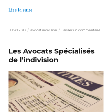
Lire la suite
Publié
Catégories
sur
8 avril 2019
avocat indivision
Laisser un commentaire
le
Des
Avocat
Spécial
Les Avocats Spécialisés
de
l’indivi
de l’indivision