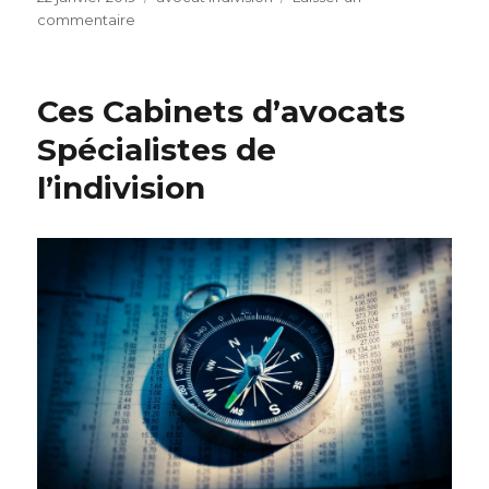
le
sur
commentaire
omega
avocats
spécialisé
Ces Cabinets d’avocats
sortir
indivision
Spécialistes de
l’indivision