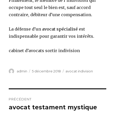
Finalement, le membre de l’indivision qui
occupe tout seul le bien est, sauf accord
contraire, débiteur d’une compensation.
La défense d’un
avocat spécialisé
est
indispensable pour garantir vos intérêts.
cabinet d’avocats sortir indivision
Auteur
Publié
Catégories
admin
5 décembre 2018
avocat indivision
le
Navigation
PRÉCÉDENT
de
avocat testament mystique
Article
précédent :