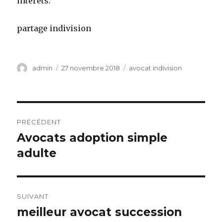
intérêts.
partage indivision
Auteur
Publié
Catégories
admin
27 novembre 2018
avocat indivision
le
Navigation
PRÉCÉDENT
de
Avocats adoption simple
Article
précédent :
adulte
l’article
SUIVANT
meilleur avocat succession
Article