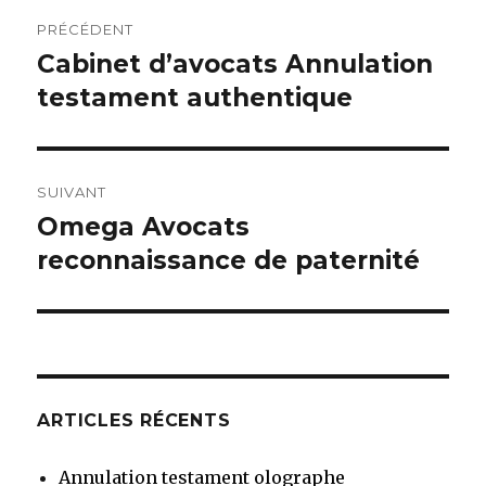
Navigation
PRÉCÉDENT
de
Cabinet d’avocats Annulation
Article
précédent :
testament authentique
l’article
SUIVANT
Omega Avocats
Article
suivant :
reconnaissance de paternité
ARTICLES RÉCENTS
Annulation testament olographe