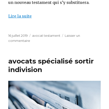
un nouveau testament qui s’y substituera.
Lire la suite
Publié
Catégories
16 juillet 2019
avocat testament
Laisser un
le
sur
commentaire
Avocat
contester
testament
avocats spécialisé sortir
indivision