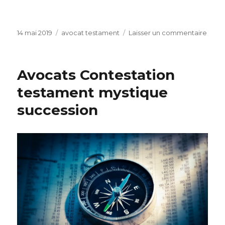
Publié
Catégories
sur
14 mai 2019
avocat testament
Laisser un commentaire
le
Validi
test
Avocats Contestation
testament mystique
succession