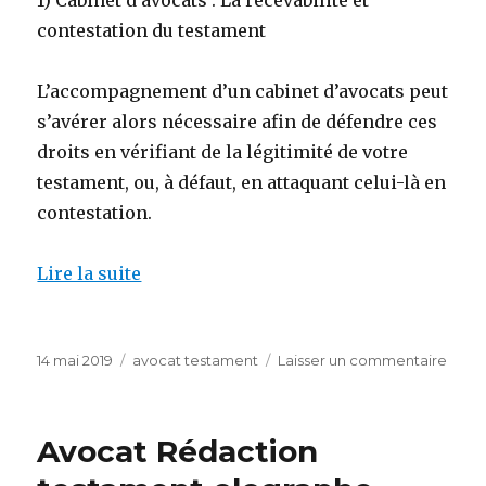
1) Cabinet d’avocats : La recevabilité et
contestation du testament
L’accompagnement d’un cabinet d’avocats peut
s’avérer alors nécessaire afin de défendre ces
droits en vérifiant de la légitimité de votre
testament, ou, à défaut, en attaquant celui-là en
contestation.
Lire la suite
Publié
Catégories
sur
14 mai 2019
avocat testament
Laisser un commentaire
le
Avoc
Conte
test
Avocat Rédaction
myst
succe