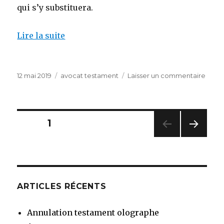
qui s’y substituera.
Lire la suite
Publié
Catégories
sur
12 mai 2019
avocat testament
Laisser un commentaire
le
Avoc
Réda
test
olog
Pagination
PAGE
1
PAG
des
E
SUIV
publications
ANT
E
ARTICLES RÉCENTS
Annulation testament olographe