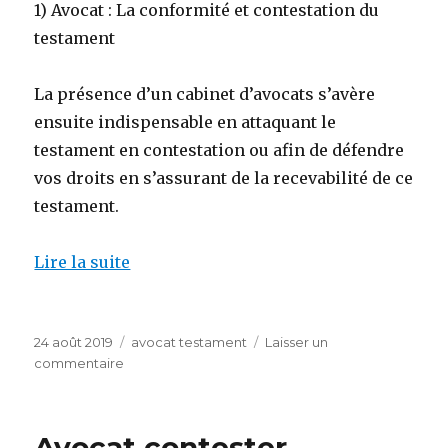
1) Avocat : La conformité et contestation du
testament
La présence d’un cabinet d’avocats s’avère
ensuite indispensable en attaquant le
testament en contestation ou afin de défendre
vos droits en s’assurant de la recevabilité de ce
testament.
Lire la suite
Publié
Catégories
24 août 2019
avocat testament
Laisser un
le
sur
commentaire
Annulation
testament
olographe
Avocat contester