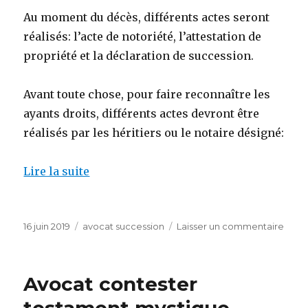
Au moment du décès, différents actes seront
réalisés: l’acte de notoriété, l’attestation de
propriété et la déclaration de succession.
Avant toute chose, pour faire reconnaître les
ayants droits, différents actes devront être
réalisés par les héritiers ou le notaire désigné:
Lire la suite
Publié
Catégories
sur
16 juin 2019
avocat succession
Laisser un commentaire
le
avoc
succe
val
Avocat contester
de
marn
testament mystique