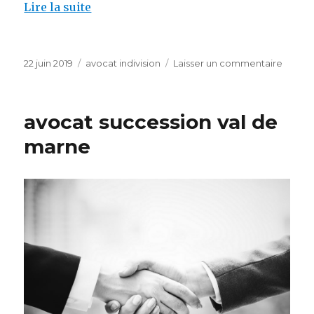
Lire la suite
Publié
Catégories
sur
22 juin 2019
avocat indivision
Laisser un commentaire
le
avocat
spécial
sortir
avocat succession val de
indivis
marne