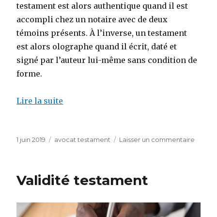
testament est alors authentique quand il est
accompli chez un notaire avec de deux
témoins présents. À l’inverse, un testament
est alors olographe quand il écrit, daté et
signé par l’auteur lui-même sans condition de
forme.
Lire la suite
Publié
Catégories
sur
1 juin 2019
avocat testament
Laisser un commentaire
le
Avocat
Annula
testam
Validité testament
authen