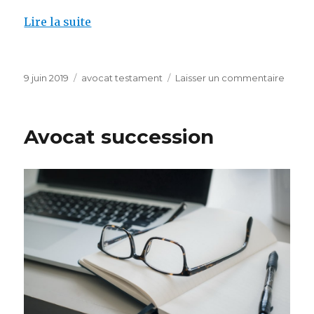
Lire la suite
Publié
Catégories
sur
9 juin 2019
avocat testament
Laisser un commentaire
le
Avoca
conte
testa
Avocat succession
mysti