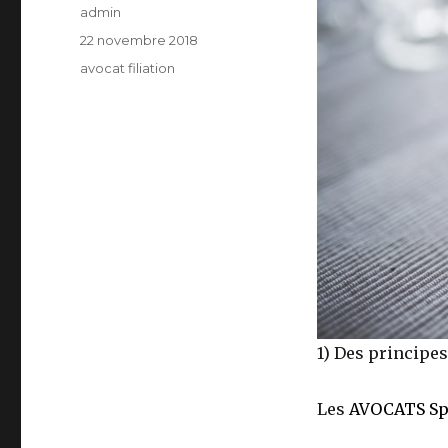
Auteur
admin
Publié
22 novembre 2018
le
Catégories
avocat filiation
1) Des principes
Les
AVOCATS Spé