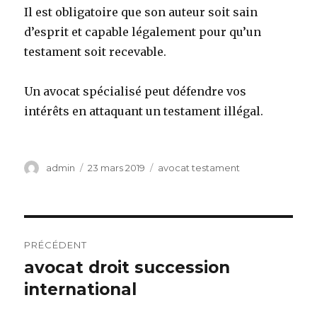
Il est obligatoire que son auteur soit sain
d’esprit et capable légalement pour qu’un
testament soit recevable.
Un avocat spécialisé peut défendre vos
intérêts en attaquant un testament illégal.
Auteur
Publié
Catégories
admin
23 mars 2019
avocat testament
le
Navigation
PRÉCÉDENT
de
avocat droit succession
Article
précédent :
international
l’article