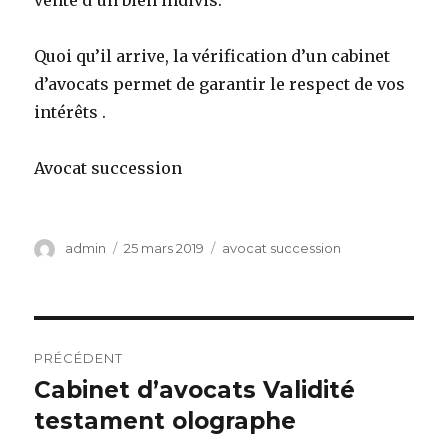
vente d’un bien indivis.
Quoi qu’il arrive, la vérification d’un cabinet
d’avocats permet de garantir le respect de vos
intérêts .
Avocat succession
Auteur
Publié
Catégories
admin
25 mars 2019
avocat succession
le
Navigation
PRÉCÉDENT
de
Cabinet d’avocats Validité
Article
précédent :
testament olographe
l’article