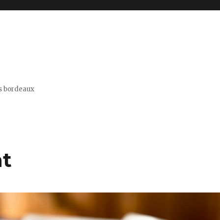
is bordeaux
nt