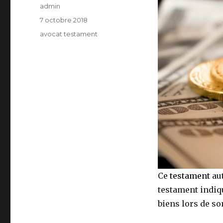
Auteur
admin
Publié
7 octobre 2018
le
Catégories
avocat testament
Ce
testament
aut
testament indiq
biens lors de so