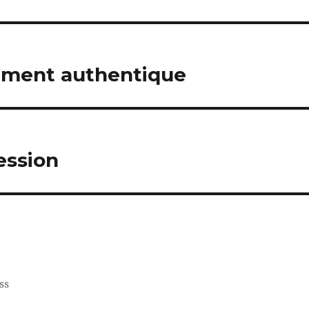
ament authentique
ession
ss