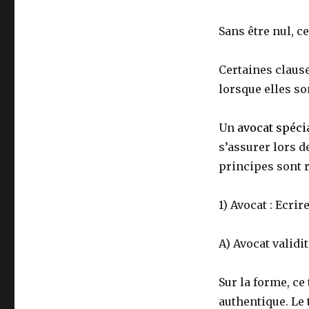
Sans être nul, 
Certaines claus
lorsque elles so
Un
avocat spéci
s’assurer lors d
principes sont 
1) Avocat : Ecri
A) Avocat validi
Sur la forme, c
authentique. Le 