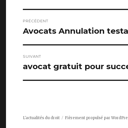
Navigation
PRÉCÉDENT
de
Avocats Annulation test
Article
précédent :
l’article
SUIVANT
avocat gratuit pour succ
Article
suivant :
L'actualités du droit
Fièrement propulsé par WordPre