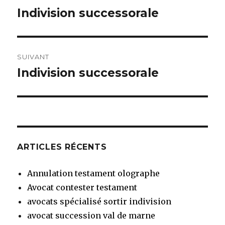
de
Indivision successorale
Article
précédent :
l’article
SUIVANT
Indivision successorale
Article
suivant :
ARTICLES RÉCENTS
Annulation testament olographe
Avocat contester testament
avocats spécialisé sortir indivision
avocat succession val de marne