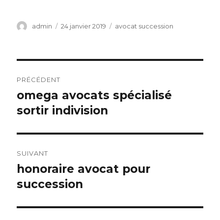
Auteur
Publié
Catégories
admin
24 janvier 2019
avocat succession
le
Navigation
PRÉCÉDENT
de
omega avocats spécialisé
Article
précédent :
sortir indivision
l’article
SUIVANT
honoraire avocat pour
Article
suivant :
succession